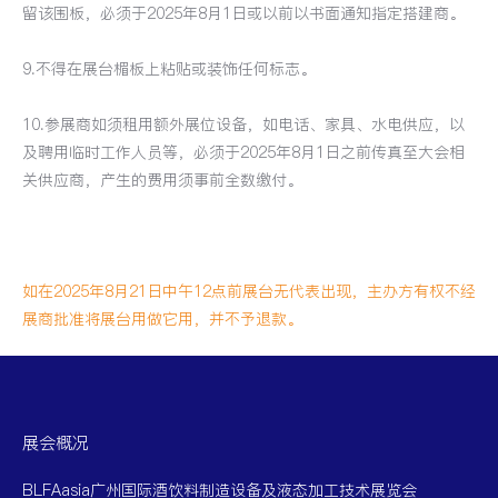
留该围板，必须于2025年8月1日或以前以书面通知指定搭建商。
9.不得在展台楣板上粘贴或装饰任何标志。
10.参展商如须租用额外展位设备，如电话、家具、水电供应，以
及聘用临时工作人员等，必须于2025年8月1日之前传真至大会相
关供应商，产生的费用须事前全数缴付。
如在2025年8月21日中午12点前展台无代表出现，主办方有权不经
展商批准将展台用做它用，并不予退款。
展会概况
BLFAasia广州国际酒饮料制造设备及液态加工技术展览会