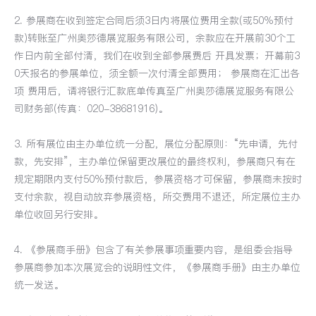
2. 参展商在收到签定合同后须3日内将展位费用全款(或50%预付
款)转账至广州奥莎德展览服务有限公司，余款应在开展前30个工
作日内前全部付清，我们在收到全部参展费后 开具发票；开幕前3
0天报名的参展单位，须全额一次付清全部费用； 参展商在汇出各
项 费用后，请将银行汇款底单传真至广州奥莎德展览服务有限公
司财务部(传真：020-38681916)。
3. 所有展位由主办单位统一分配，展位分配原则：“先申请，先付
款，先安排”，主办单位保留更改展位的最终权利，参展商只有在
规定期限内支付50%预付款后，参展资格才可保留，参展商未按时
支付余款，视自动放弃参展资格，所交费用不退还，所定展位主办
单位收回另行安排。
4. 《参展商手册》包含了有关参展事项重要内容，是组委会指导
参展商参加本次展览会的说明性文件，《参展商手册》由主办单位
统一发送。