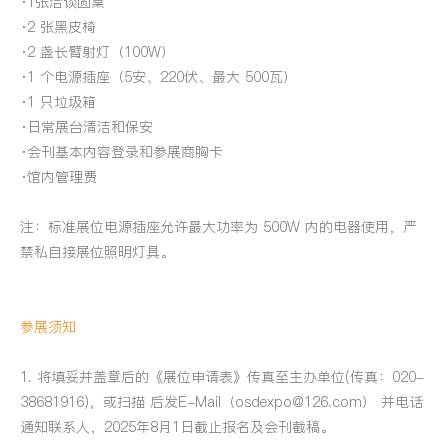
·1张洽谈圆桌
·2 张黑皮椅
·2 盏长臂射灯（100W）
·1 个电源插座（5安、220伏、最大 500瓦）
·1 只垃圾箱
·日常展台清洁和保安
·会刊基本内容登录和参展商胸卡
·馆内管理费
注：标准展位电源插座允许最大功率为 500W 内的电器使用，严
禁私自接展位照明灯具。
参展须知
1. 将填妥并盖章后的《展位申请表》传真至主办单位(传真：020-
38681916)，或扫描 后发E-Mail（osdexpo@126.com） 并电话
通知联系人，2025年8月1日截止报名及会刊截稿。